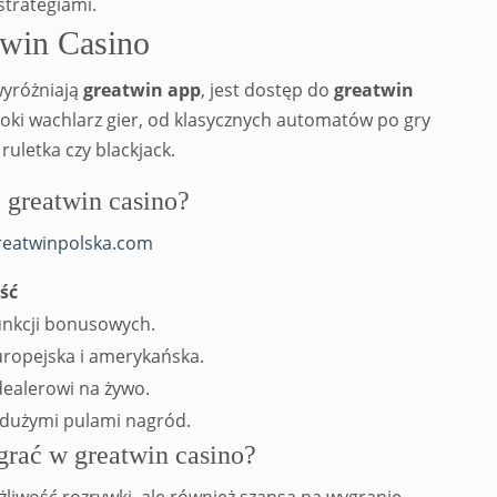
strategiami.
twin Casino
wyróżniają
greatwin app
, jest dostęp do
greatwin
roki wachlarz gier, od klasycznych automatów po gry
 ruletka czy blackjack.
 greatwin casino?
greatwinpolska.com
ść
unkcji bonusowych.
uropejska i amerykańska.
dealerowi na żywo.
z dużymi pulami nagród.
grać w greatwin casino?