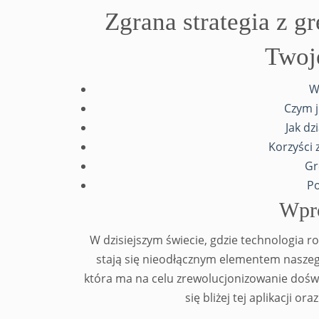
Zgrana strategia z g
Twoj
W
Czym j
Jak dz
Korzyści 
Gr
P
Wpr
W dzisiejszym świecie, gdzie technologia r
stają się nieodłącznym elementem naszego 
która ma na celu zrewolucjonizowanie dośw
się bliżej tej aplikacji o