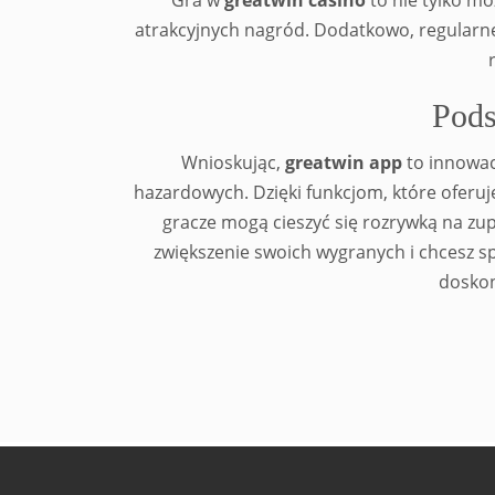
Gra w
greatwin casino
to nie tylko mo
atrakcyjnych nagród. Dodatkowo, regularne 
Pod
Wnioskując,
greatwin app
to innowacy
hazardowych. Dzięki funkcjom, które oferu
gracze mogą cieszyć się rozrywką na zu
zwiększenie swoich wygranych i chcesz
dosko