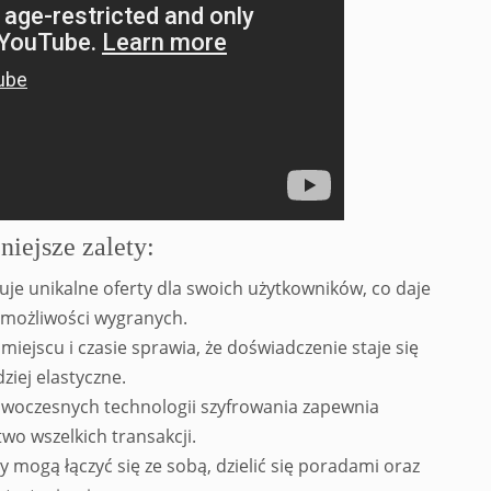
iejsze zalety:
ruje unikalne oferty dla swoich użytkowników, co daje
możliwości wygranych.
ejscu i czasie sprawia, że doświadczenie staje się
ziej elastyczne.
woczesnych technologii szyfrowania zapewnia
wo wszelkich transakcji.
 mogą łączyć się ze sobą, dzielić się poradami oraz