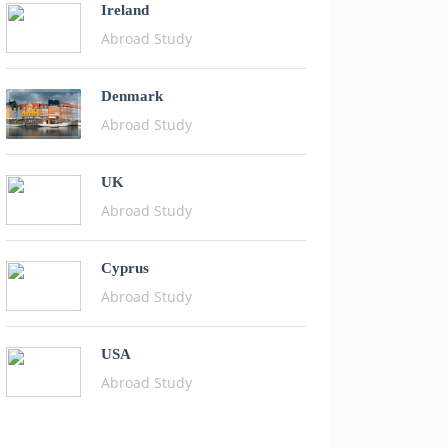
Ireland
Abroad Study
Denmark
Abroad Study
UK
Abroad Study
Cyprus
Abroad Study
USA
Abroad Study