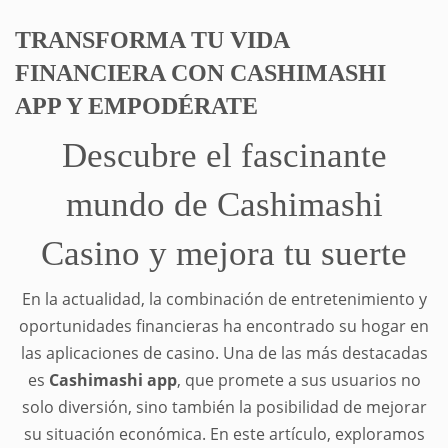
TRANSFORMA TU VIDA
FINANCIERA CON CASHIMASHI
APP Y EMPODÉRATE
Descubre el fascinante
mundo de Cashimashi
Casino y mejora tu suerte
En la actualidad, la combinación de entretenimiento y
oportunidades financieras ha encontrado su hogar en
las aplicaciones de casino. Una de las más destacadas
es
Cashimashi app
, que promete a sus usuarios no
solo diversión, sino también la posibilidad de mejorar
su situación económica. En este artículo, exploramos