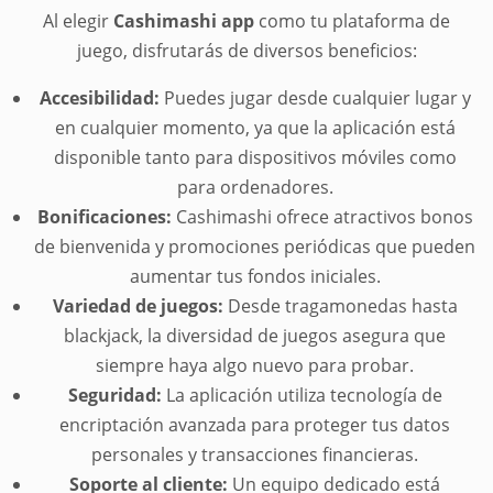
Al elegir
Cashimashi app
como tu plataforma de
juego, disfrutarás de diversos beneficios:
Accesibilidad:
Puedes jugar desde cualquier lugar y
en cualquier momento, ya que la aplicación está
disponible tanto para dispositivos móviles como
para ordenadores.
Bonificaciones:
Cashimashi ofrece atractivos bonos
de bienvenida y promociones periódicas que pueden
aumentar tus fondos iniciales.
Variedad de juegos:
Desde tragamonedas hasta
blackjack, la diversidad de juegos asegura que
siempre haya algo nuevo para probar.
Seguridad:
La aplicación utiliza tecnología de
encriptación avanzada para proteger tus datos
personales y transacciones financieras.
Soporte al cliente:
Un equipo dedicado está