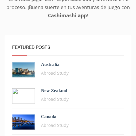
proceso. ¡Buena suerte en tus aventuras de juego con
Cashimashi app
!
FEATURED POSTS
Australia
Abroad Study
New Zealand
Abroad Study
Canada
Abroad Study