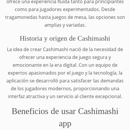
ofrece una experiencia fluida tanto para principiantes
como para jugadores experimentados. Desde
tragamonedas hasta juegos de mesa, las opciones son
amplias y variadas.
Historia y origen de Cashimashi
La idea de crear Cashimashi nació de la necesidad de
ofrecer una experiencia de juego segura y
emocionante en la era digital. Con un equipo de
expertos apasionados por el juego y la tecnología, la
aplicación se desarrolló para satisfacer las demandas
de los jugadores modernos, proporcionando una
interfaz atractiva y un servicio al cliente excepcional.
Beneficios de usar Cashimashi
app