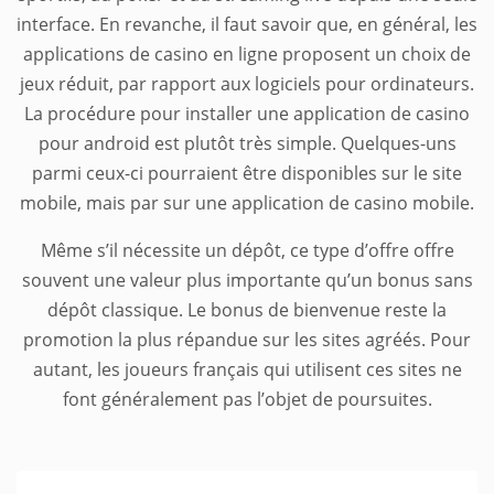
interface. En revanche, il faut savoir que, en général, les
applications de casino en ligne proposent un choix de
jeux réduit, par rapport aux logiciels pour ordinateurs.
La procédure pour installer une application de casino
pour android est plutôt très simple. Quelques-uns
parmi ceux-ci pourraient être disponibles sur le site
mobile, mais par sur une application de casino mobile.
Même s’il nécessite un dépôt, ce type d’offre offre
souvent une valeur plus importante qu’un bonus sans
dépôt classique. Le bonus de bienvenue reste la
promotion la plus répandue sur les sites agréés. Pour
autant, les joueurs français qui utilisent ces sites ne
font généralement pas l’objet de poursuites.