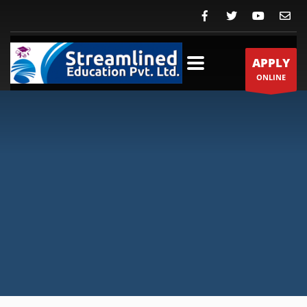
APPLY
ONLINE