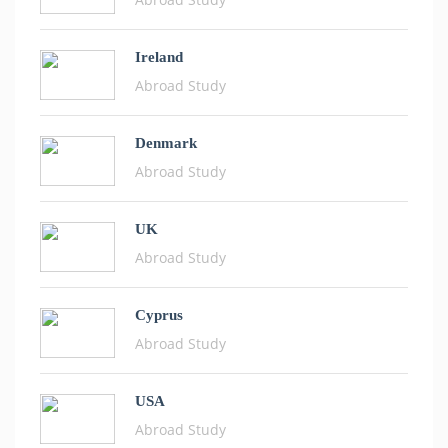
Ireland
Abroad Study
Denmark
Abroad Study
UK
Abroad Study
Cyprus
Abroad Study
USA
Abroad Study