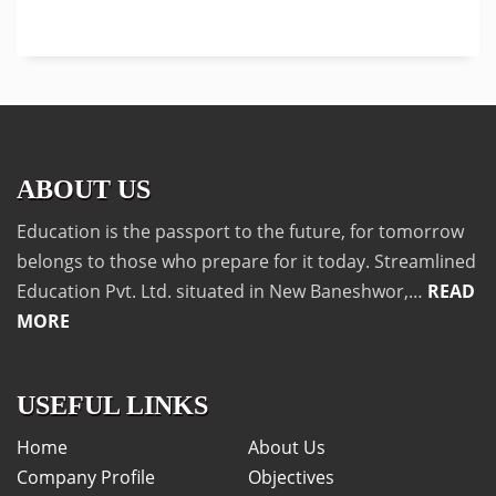
ABOUT US
Education is the passport to the future, for tomorrow
belongs to those who prepare for it today. Streamlined
Education Pvt. Ltd. situated in New Baneshwor,…
READ
MORE
USEFUL LINKS
Home
About Us
Company Profile
Objectives