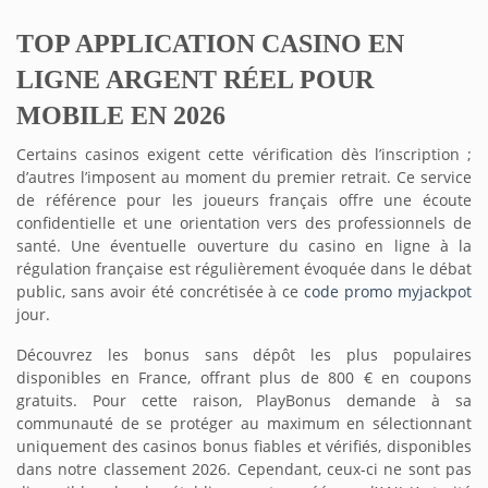
TOP APPLICATION CASINO EN
LIGNE ARGENT RÉEL POUR
MOBILE EN 2026
Certains casinos exigent cette vérification dès l’inscription ;
d’autres l’imposent au moment du premier retrait. Ce service
de référence pour les joueurs français offre une écoute
confidentielle et une orientation vers des professionnels de
santé. Une éventuelle ouverture du casino en ligne à la
régulation française est régulièrement évoquée dans le débat
public, sans avoir été concrétisée à ce
code promo myjackpot
jour.
Découvrez les bonus sans dépôt les plus populaires
disponibles en France, offrant plus de 800 € en coupons
gratuits. Pour cette raison, PlayBonus demande à sa
communauté de se protéger au maximum en sélectionnant
uniquement des casinos bonus fiables et vérifiés, disponibles
dans notre classement 2026. Cependant, ceux-ci ne sont pas