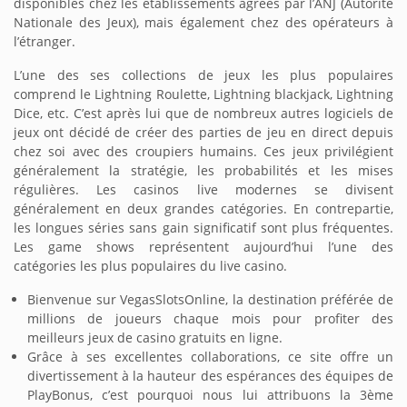
disponibles chez les établissements agréés par l’ANJ (Autorité
Nationale des Jeux), mais également chez des opérateurs à
l’étranger.
L’une des ses collections de jeux les plus populaires
comprend le Lightning Roulette, Lightning blackjack, Lightning
Dice, etc. C’est après lui que de nombreux autres logiciels de
jeux ont décidé de créer des parties de jeu en direct depuis
chez soi avec des croupiers humains. Ces jeux privilégient
généralement la stratégie, les probabilités et les mises
régulières. Les casinos live modernes se divisent
généralement en deux grandes catégories. En contrepartie,
les longues séries sans gain significatif sont plus fréquentes.
Les game shows représentent aujourd’hui l’une des
catégories les plus populaires du live casino.
Bienvenue sur VegasSlotsOnline, la destination préférée de
millions de joueurs chaque mois pour profiter des
meilleurs jeux de casino gratuits en ligne.
Grâce à ses excellentes collaborations, ce site offre un
divertissement à la hauteur des espérances des équipes de
PlayBonus, c’est pourquoi nous lui attribuons la 3ème