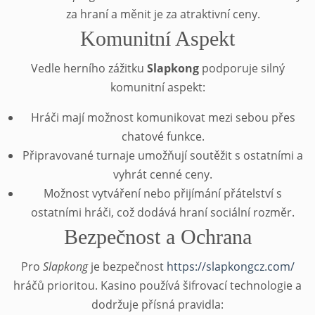
za hraní a měnit je za atraktivní ceny.
Komunitní Aspekt
Vedle herního zážitku
Slapkong
podporuje silný
komunitní aspekt:
Hráči mají možnost komunikovat mezi sebou přes
chatové funkce.
Připravované turnaje umožňují soutěžit s ostatními a
vyhrát cenné ceny.
Možnost vytváření nebo přijímání přátelství s
ostatními hráči, což dodává hraní sociální rozměr.
Bezpečnost a Ochrana
Pro
Slapkong
je bezpečnost
https://slapkongcz.com/
hráčů prioritou. Kasino používá šifrovací technologie a
dodržuje přísná pravidla: