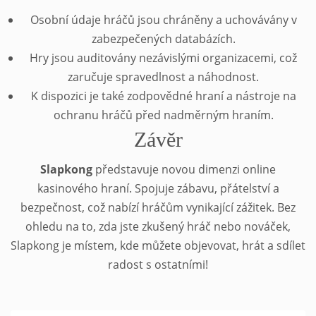
Osobní údaje hráčů jsou chráněny a uchovávány v
zabezpečených databázích.
Hry jsou auditovány nezávislými organizacemi, což
zaručuje spravedlnost a náhodnost.
K dispozici je také zodpovědné hraní a nástroje na
ochranu hráčů před nadměrným hraním.
Závěr
Slapkong
představuje novou dimenzi online
kasinového hraní. Spojuje zábavu, přátelství a
bezpečnost, což nabízí hráčům vynikající zážitek. Bez
ohledu na to, zda jste zkušený hráč nebo nováček,
Slapkong je místem, kde můžete objevovat, hrát a sdílet
radost s ostatními!