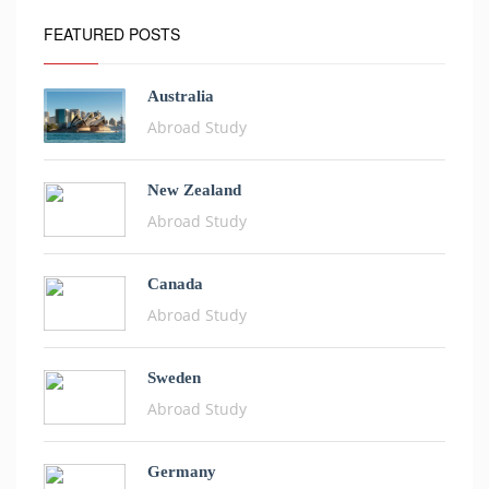
FEATURED POSTS
Australia
Abroad Study
New Zealand
Abroad Study
Canada
Abroad Study
Sweden
Abroad Study
Germany