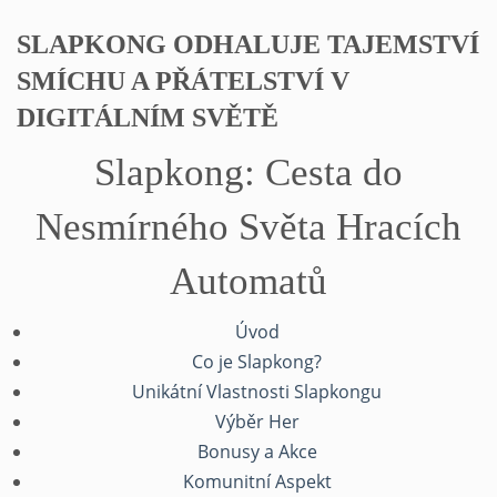
SLAPKONG ODHALUJE TAJEMSTVÍ
SMÍCHU A PŘÁTELSTVÍ V
DIGITÁLNÍM SVĚTĚ
Slapkong: Cesta do
Nesmírného Světa Hracích
Automatů
Úvod
Co je Slapkong?
Unikátní Vlastnosti Slapkongu
Výběr Her
Bonusy a Akce
Komunitní Aspekt