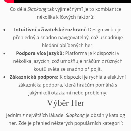
Co dělá
Slapkong
tak výjimečným? Je to kombiantce
několika klíčových faktorů:
Intuitivní uživatelské rozhraní:
Design webu je
přehledný a snadno navigovatelný, což usnadňuje
hledání oblíbených her.
Podpora více jazyků:
Platforma je k dispozici v
několika jazycích, což umožňuje hráčům z různých
koutů světa se snadno připojit.
Zákaznická podpora:
K dispozici je rychlá a efektivní
zákaznická podpora, která hráčům pomáhá s
jakýmikoli otázkami nebo problémy.
Výběr Her
Jedním z největších lákadel
Slapkong
je obsáhlý katalog
her. Zde je přehled některých populárních kategorií: