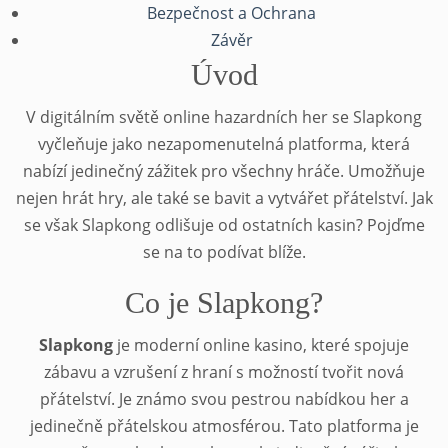
Bezpečnost a Ochrana
Závěr
Úvod
V digitálním světě online hazardních her se Slapkong
vyčleňuje jako nezapomenutelná platforma, která
nabízí jedinečný zážitek pro všechny hráče. Umožňuje
nejen hrát hry, ale také se bavit a vytvářet přátelství. Jak
se však Slapkong odlišuje od ostatních kasin? Pojďme
se na to podívat blíže.
Co je Slapkong?
Slapkong
je moderní online kasino, které spojuje
zábavu a vzrušení z hraní s možností tvořit nová
přátelství. Je známo svou pestrou nabídkou her a
jedinečně přátelskou atmosférou. Tato platforma je