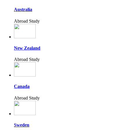
Australia
Abroad Study
New Zealand
Abroad Study
Canada
Abroad Study
Sweden