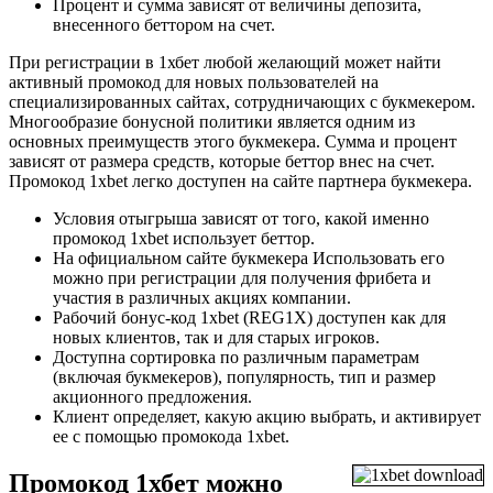
Процент и сумма зависят от величины депозита,
внесенного беттором на счет.
При регистрации в 1хбет любой желающий может найти
активный промокод для новых пользователей на
специализированных сайтах, сотрудничающих с букмекером.
Многообразие бонусной политики является одним из
основных преимуществ этого букмекера. Сумма и процент
зависят от размера средств, которые беттор внес на счет.
Промокод 1xbet легко доступен на сайте партнера букмекера.
Условия отыгрыша зависят от того, какой именно
промокод 1xbet использует беттор.
На официальном сайте букмекера Использовать его
можно при регистрации для получения фрибета и
участия в различных акциях компании.
Рабочий бонус-код 1xbet (REG1X) доступен как для
новых клиентов, так и для старых игроков.
Доступна сортировка по различным параметрам
(включая букмекеров), популярность, тип и размер
акционного предложения.
Клиент определяет, какую акцию выбрать, и активирует
ее с помощью промокода 1xbet.
Промокод 1хбет можно