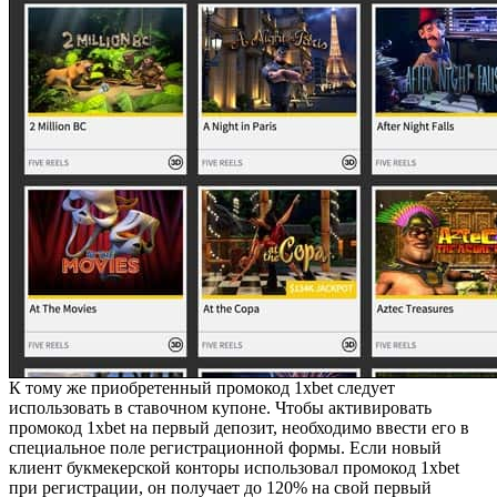
К тому же приобретенный промокод 1xbet следует
использовать в ставочном купоне. Чтобы активировать
промокод 1xbet на первый депозит, необходимо ввести его в
специальное поле регистрационной формы. Если новый
клиент букмекерской конторы использовал промокод 1xbet
при регистрации, он получает до 120% на свой первый