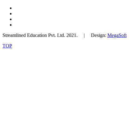
Streamlined Education Pvt. Ltd. 2021. | Design:
MegaSoft
TOP