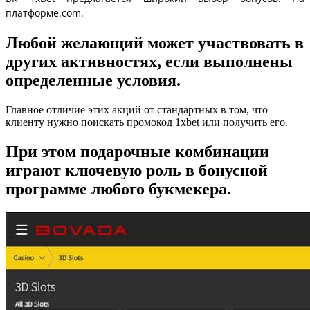
платформе.com.
Любой желающий может участвовать в
других активностях, если выполнены
определенные условия.
Главное отличие этих акций от стандартных в том, что
клиенту нужно поискать промокод 1xbet или получить его.
При этом подарочные комбинации
играют ключевую роль в бонусной
программе любого букмекера.