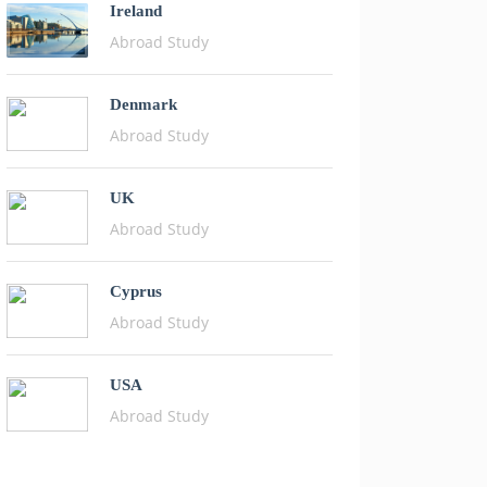
Ireland
Abroad Study
Denmark
Abroad Study
UK
Abroad Study
Cyprus
Abroad Study
USA
Abroad Study