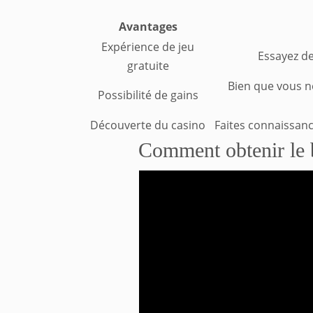
Avantages
Expérience de jeu
Essayez de
gratuite
Bien que vous n
Possibilité de gains
Découverte du casino
Faites connaissance
Comment obtenir le 