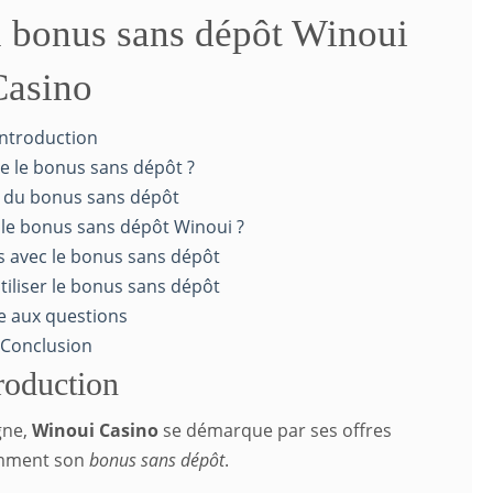
u bonus sans dépôt Winoui
Casino
Introduction
e le bonus sans dépôt ?
 du bonus sans dépôt
le bonus sans dépôt Winoui ?
s avec le bonus sans dépôt
tiliser le bonus sans dépôt
e aux questions
Conclusion
roduction
gne,
Winoui Casino
se démarque par ses offres
amment son
bonus sans dépôt
.