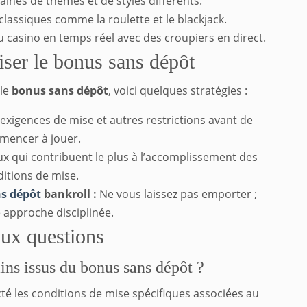
ines de thèmes et de styles différents.
lassiques comme la roulette et le blackjack.
du casino en temps réel avec des croupiers en direct.
iser le bonus sans dépôt
 le
bonus sans dépôt
, voici quelques stratégies :
xigences de mise et autres restrictions avant de
encer à jouer.
ux qui contribuent le plus à l’accomplissement des
itions de mise.
s dépôt
bankroll :
Ne vous laissez pas emporter ;
 approche disciplinée.
aux questions
ains issus du bonus sans dépôt ?
é les conditions de mise spécifiques associées au