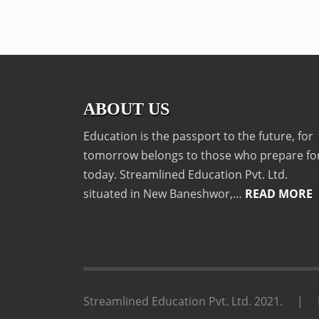
ABOUT US
Education is the passport to the future, for
tomorrow belongs to those who prepare for
today. Streamlined Education Pvt. Ltd.
situated in New Baneshwor,…
READ MORE
Streamlined Education Pvt. Ltd. 2021. |