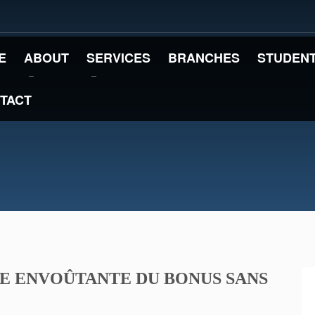
E
ABOUT
SERVICES
BRANCHES
STUDENT
TACT
E ENVOÛTANTE DU BONUS SANS