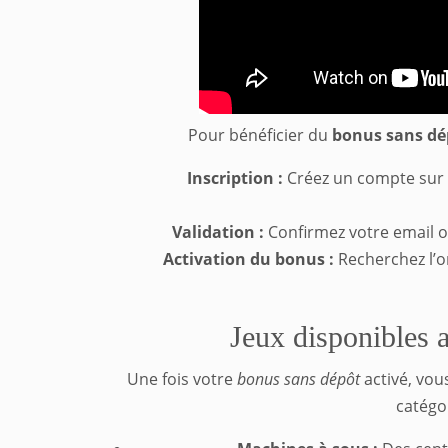
Pour bénéficier du
bonus sans dé
Inscription :
Créez un compte sur l
Validation :
Confirmez votre email o
Activation du bonus :
Recherchez l’o
Jeux disponibles 
Une fois votre
bonus sans dépôt
activé, vou
catégo