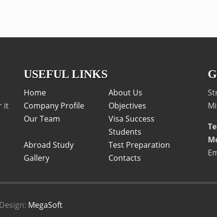
USEFUL LINKS
G
Home
About Us
St
 it
Company Profile
Objectives
Mi
Our Team
Visa Success
Te
Students
Mo
Abroad Study
Test Preparation
Em
Gallery
Contacts
 Design:
MegaSoft