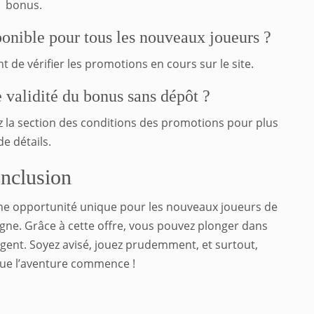
bonus.
sponible pour tous les nouveaux joueurs ?
t de vérifier les promotions en cours sur le site.
e validité du bonus sans dépôt ?
ez la section des conditions des promotions pour plus
de détails.
nclusion
ne opportunité unique pour les nouveaux joueurs de
 ligne. Grâce à cette offre, vous pouvez plonger dans
argent. Soyez avisé, jouez prudemment, et surtout,
ue l’aventure commence !