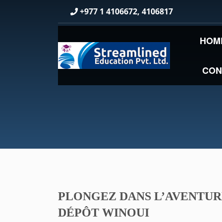
+977 1 4106672, 4106817
HOM
CON
PLONGEZ DANS L’AVENTUR
DÉPÔT WINOUI