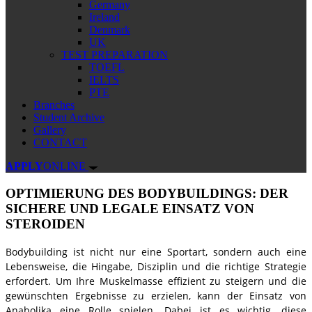
Germany
Ireland
Denmark
UK
TEST PREPARATION
TOEFL
IELTS
PTE
Branches
Student Archive
Gallery
CONTACT
APPLY
ONLINE
OPTIMIERUNG DES BODYBUILDINGS: DER
SICHERE UND LEGALE EINSATZ VON
STEROIDEN
Bodybuilding ist nicht nur eine Sportart, sondern auch eine
Lebensweise, die Hingabe, Disziplin und die richtige Strategie
erfordert. Um Ihre Muskelmasse effizient zu steigern und die
gewünschten Ergebnisse zu erzielen, kann der Einsatz von
Anabolika eine Rolle spielen. Dabei ist es wichtig, diese