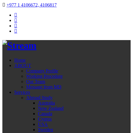
+977 1 4106672, 4106817
Home
ABOUT
Company Profile
Working Procedure
Our Team
Message from MD
Services
Abroad Study
Australia
New Zealand
Canada
Cyprus
USA
Sweden