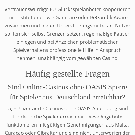
Vertrauenswürdige EU-Glücksspielanbeter kooperieren
mit Institutionen wie GamCare oder BeGambleAware
zusammen und bieten Unterstützungsmittel an. Nutzer
sollten sich selbst Grenzen setzen, regelmäßige Pausen
einlegen und bei Anzeichen problematischen
Spielverhaltens professionelle Hilfe in Anspruch
nehmen, unabhängig vom gewählten Casino.
Häufig gestellte Fragen
Sind Online-Casinos ohne OASIS Sperre
für Spieler aus Deutschland erreichbar?
Ja, EU-lizenzierte Casinos ohne OASIS-Anbindung sind
für deutsche Spieler erreichbar. Diese Angebote
funktionieren mit gültigen Genehmigungen aus Malta,
Curaçao oder Gibraltar und sind nicht unterworfen der