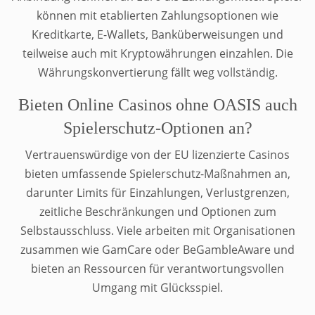
können mit etablierten Zahlungsoptionen wie
Kreditkarte, E-Wallets, Banküberweisungen und
teilweise auch mit Kryptowährungen einzahlen. Die
Währungskonvertierung fällt weg vollständig.
Bieten Online Casinos ohne OASIS auch
Spielerschutz-Optionen an?
Vertrauenswürdige von der EU lizenzierte Casinos
bieten umfassende Spielerschutz-Maßnahmen an,
darunter Limits für Einzahlungen, Verlustgrenzen,
zeitliche Beschränkungen und Optionen zum
Selbstausschluss. Viele arbeiten mit Organisationen
zusammen wie GamCare oder BeGambleAware und
bieten an Ressourcen für verantwortungsvollen
Umgang mit Glücksspiel.