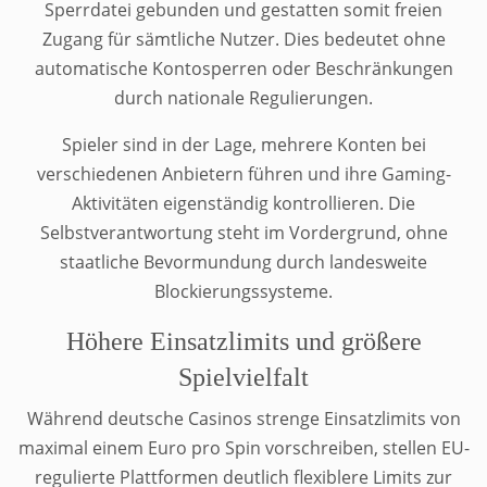
Sperrdatei gebunden und gestatten somit freien
Zugang für sämtliche Nutzer. Dies bedeutet ohne
automatische Kontosperren oder Beschränkungen
durch nationale Regulierungen.
Spieler sind in der Lage, mehrere Konten bei
verschiedenen Anbietern führen und ihre Gaming-
Aktivitäten eigenständig kontrollieren. Die
Selbstverantwortung steht im Vordergrund, ohne
staatliche Bevormundung durch landesweite
Blockierungssysteme.
Höhere Einsatzlimits und größere
Spielvielfalt
Während deutsche Casinos strenge Einsatzlimits von
maximal einem Euro pro Spin vorschreiben, stellen EU-
regulierte Plattformen deutlich flexiblere Limits zur