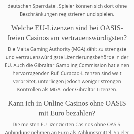
deutschen Sperrdatei. Spieler können sich dort ohne
Beschränkungen registrieren und spielen.
Welche EU-Lizenzen sind bei OASIS-
freien Casinos am vertrauenswürdigsten?
Die Malta Gaming Authority (MGA) zählt zu strengste
und vertrauenswürdigste Lizenzierungsbehörde in der
EU. Auch die Gibraltar Gambling Commission hat einen
hervorragenden Ruf. Curacao-Lizenzen sind weit
verbreitet, unterliegen jedoch weniger strengen
Kontrollen als MGA- oder Gibraltar-Lizenzen.
Kann ich in Online Casinos ohne OASIS
mit Euro bezahlen?
Die meisten EU-lizenzierten Casinos ohne OASIS-
Anbindung nehmen an Euro als Zahlungsmittel. Spieler