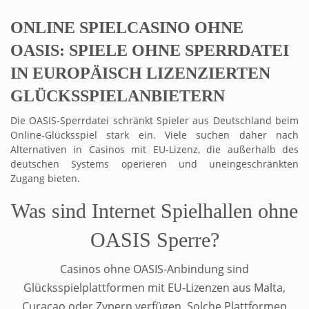
ONLINE SPIELCASINO OHNE
OASIS: SPIELE OHNE SPERRDATEI
IN EUROPÄISCH LIZENZIERTEN
GLÜCKSSPIELANBIETERN
Die OASIS-Sperrdatei schränkt Spieler aus Deutschland beim
Online-Glücksspiel stark ein. Viele suchen daher nach
Alternativen in Casinos mit EU-Lizenz, die außerhalb des
deutschen Systems operieren und uneingeschränkten
Zugang bieten.
Was sind Internet Spielhallen ohne
OASIS Sperre?
Casinos ohne OASIS-Anbindung sind
Glücksspielplattformen mit EU-Lizenzen aus Malta,
Curacao oder Zypern verfügen. Solche Plattformen