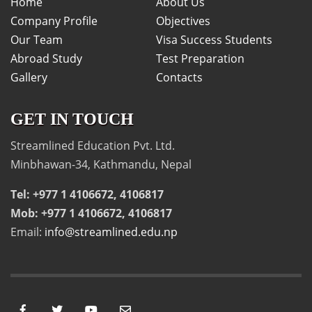
Home
About Us
Company Profile
Objectives
Our Team
Visa Success Students
Abroad Study
Test Preparation
Gallery
Contacts
GET IN TOUCH
Streamlined Education Pvt. Ltd.
Minbhawan-34, Kathmandu, Nepal
Tel: +977 1 4106672, 4106817
Mob: +977 1 4106672, 4106817
Email:
info@streamlined.edu.np