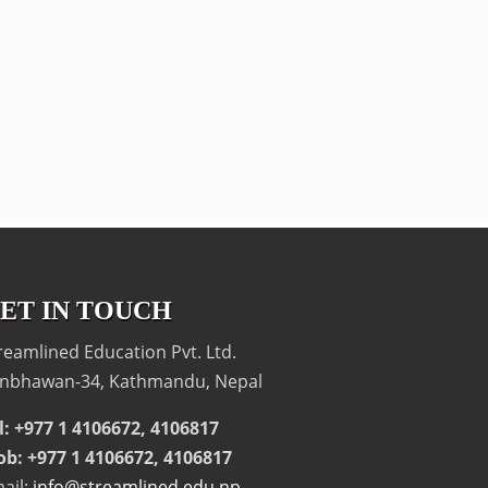
ET IN TOUCH
reamlined Education Pvt. Ltd.
nbhawan-34, Kathmandu, Nepal
l: +977 1 4106672, 4106817
b: +977 1 4106672, 4106817
ail:
info@streamlined.edu.np