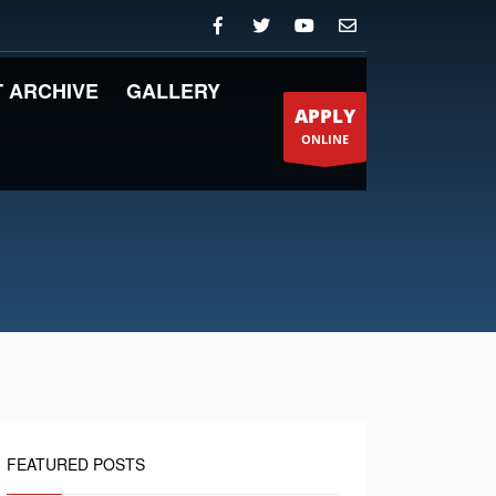
 ARCHIVE
GALLERY
APPLY
ONLINE
FEATURED POSTS