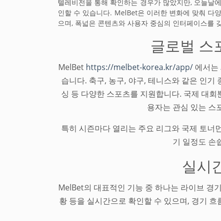
텔레비전을 통해 확인하는 경우가 많았지만, 오늘날에
인할 수 있습니다. MelBet은 이러한 변화에 맞춰
으며, 폭넓은 콘텐츠와 사용자 중심의 인터페이스를 
글로벌 스
MelBet
https://melbet-korea.kr/app/
에서는 
습니다. 축구, 농구, 야구, 테니스와 같은 인기 
싱 등 다양한 스포츠를 지원합니다. 국제 대회
용자는 관심 있는 스
특히 시즌마다 열리는 주요 리그와 국제 토너먼
기 일정도 손
실시간
MelBet의 대표적인 기능 중 하나는 라이브 경
황 등을 실시간으로 확인할 수 있으며, 경기 흐