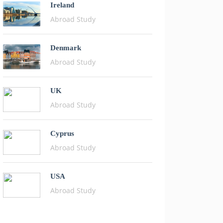
Ireland
Abroad Study
Denmark
Abroad Study
UK
Abroad Study
Cyprus
Abroad Study
USA
Abroad Study