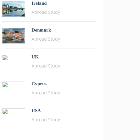
Ireland
Abroad Study
Denmark
Abroad Study
UK
Abroad Study
Cyprus
Abroad Study
USA
Abroad Study