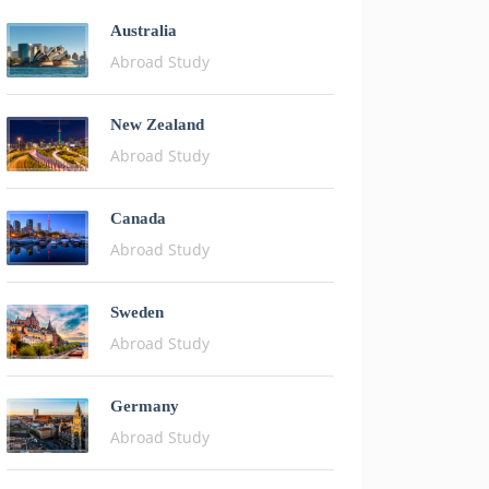
Australia
Abroad Study
New Zealand
Abroad Study
Canada
Abroad Study
Sweden
Abroad Study
Germany
Abroad Study