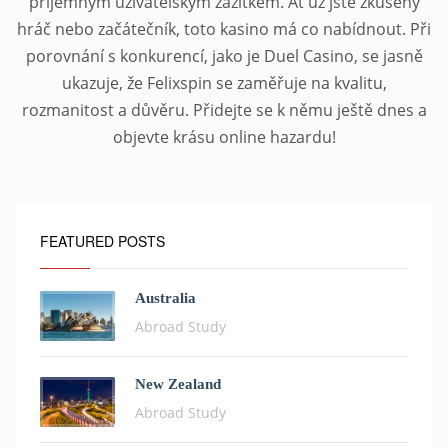
příjemným uživatelským zážitkem. Ať už jste zkušený
hráč nebo začátečník, toto kasino má co nabídnout. Při
porovnání s konkurencí, jako je Duel Casino, se jasně
ukazuje, že Felixspin se zaměřuje na kvalitu,
rozmanitost a důvěru. Přidejte se k němu ještě dnes a
objevte krásu online hazardu!
FEATURED POSTS
Australia
Abroad Study
New Zealand
Abroad Study