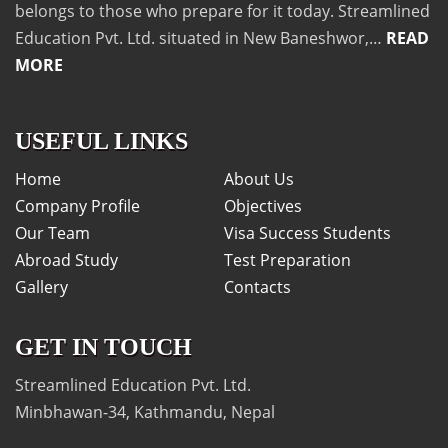
belongs to those who prepare for it today. Streamlined
Education Pvt. Ltd. situated in New Baneshwor,…
READ
MORE
USEFUL LINKS
Home
About Us
Company Profile
Objectives
Our Team
Visa Success Students
Abroad Study
Test Preparation
Gallery
Contacts
GET IN TOUCH
Streamlined Education Pvt. Ltd.
Minbhawan-34, Kathmandu, Nepal