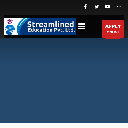
APPLY
ONLINE