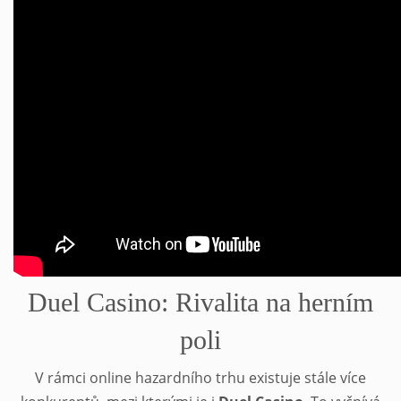
Duel Casino: Rivalita na herním
poli
V rámci online hazardního trhu existuje stále více