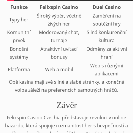
Funkce
Felixspin Casino
Duel Casino
Široký výběr, včetně
Zaměření na
Typy her
živých her
soutěžní hry
Komunitní
Moderovaný chat,
Silná konkurenční
prvek
turnaje
kultura
Bonošní
Atraktivní uvítací
Odměny za aktivní
systémy
bonusy
hraní
Web s různými
Platforma
Web a mobil
aplikacemi
Obě kasina mají své silné a slabé stránky, a konečná
volba záleží na preferencích samotných hráčů.
Závěr
Felixspin Casino Czechia představuje revoluci v online
hazardu, která spojuje rozmanitost her s bezpečností a