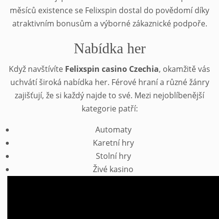
měsíců existence se Felixspin dostal do povědomí díky
atraktivním bonusům a výborné zákaznické podpoře.
Nabídka her
Když navštívíte
Felixspin casino Czechia
, okamžitě vás
uchvátí široká nabídka her. Férové hraní a různé žánry
zajišťují, že si každý najde to své. Mezi nejoblíbenější
kategorie patří:
Automaty
Karetní hry
Stolní hry
Živé kasino