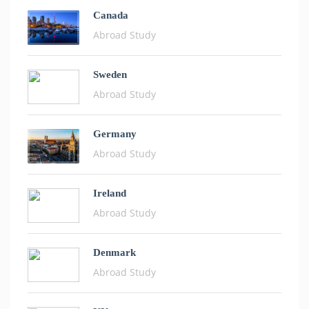
Canada
Abroad Study
Sweden
Abroad Study
Germany
Abroad Study
Ireland
Abroad Study
Denmark
Abroad Study