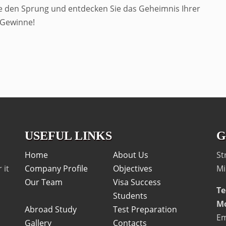
e den Sprung und entdecken Sie das Geheimnis Ihrer
Gewinne!
USEFUL LINKS
G
Home
About Us
St
 it
Company Profile
Objectives
Mi
Our Team
Visa Success
Te
Students
Mo
Abroad Study
Test Preparation
Em
Gallery
Contacts