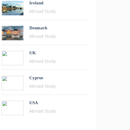
Ireland
Abroad Study
Denmark
Abroad Study
UK
Abroad Study
Cyprus
Abroad Study
USA
Abroad Study