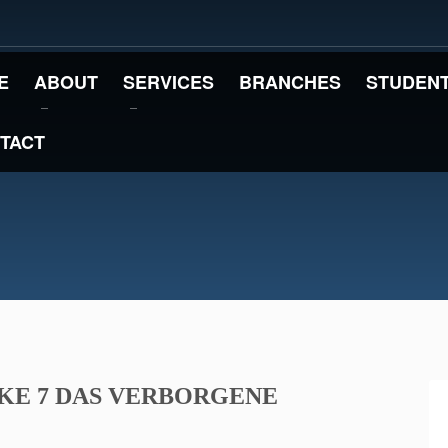
E
ABOUT
SERVICES
BRANCHES
STUDENT
TACT
KE 7 DAS VERBORGENE