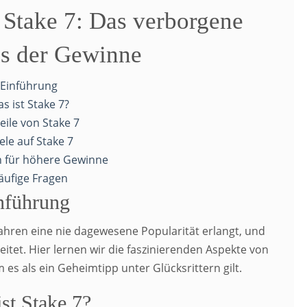
 Stake 7: Das verborgene
s der Gewinne
Einführung
s ist Stake 7?
eile von Stake 7
ele auf Stake 7
n für höhere Gewinne
äufige Fragen
nführung
Jahren eine nie dagewesene Popularität erlangt, und
reitet. Hier lernen wir die faszinierenden Aspekte von
s als ein Geheimtipp unter Glücksrittern gilt.
st Stake 7?