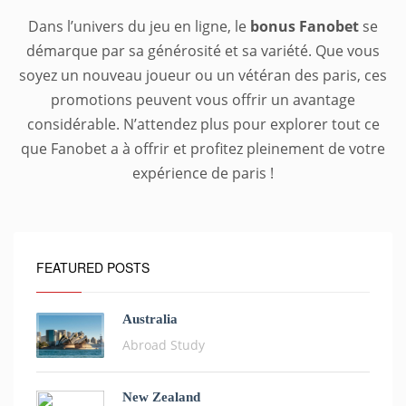
Dans l’univers du jeu en ligne, le
bonus Fanobet
se
démarque par sa générosité et sa variété. Que vous
soyez un nouveau joueur ou un vétéran des paris, ces
promotions peuvent vous offrir un avantage
considérable. N’attendez plus pour explorer tout ce
que Fanobet a à offrir et profitez pleinement de votre
expérience de paris !
FEATURED POSTS
Australia
Abroad Study
New Zealand