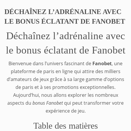
DÉCHAÎNEZ L’ADRÉNALINE AVEC
LE BONUS ÉCLATANT DE FANOBET
Déchaînez l’adrénaline avec
le bonus éclatant de Fanobet
Bienvenue dans l’univers fascinant de
Fanobet
, une
plateforme de paris en ligne qui attire des milliers
d’amateurs de jeux grâce à sa large gamme d’options
de paris et à ses promotions exceptionnelles.
Aujourd’hui, nous allons explorer les nombreux
aspects du
bonus Fanobet
qui peut transformer votre
expérience de jeu.
Table des matières