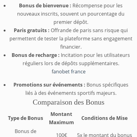
Bonus de bienvenue :
Récompense pour les
nouveaux inscrits, souvent un pourcentage du
premier dépôt.
Paris gratuits :
Offrande de paris sans risque qui
permettent de tester la plateforme sans engagement
financier.
Bonus de recharge :
Incitation pour les utilisateurs
réguliers lors de dépôts supplémentaires.
fanobet france
Promotions sur événements :
Bonus spécifiques
liés à des événements sportifs majeurs.
Comparaison des Bonus
Montant
Type de Bonus
Conditions de Mise
Maximum
Bonus de
100€
5x le montant du bonus