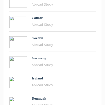
Abroad Study
Canada
Abroad Study
Sweden
Abroad Study
Germany
Abroad Study
Ireland
Abroad Study
Denmark