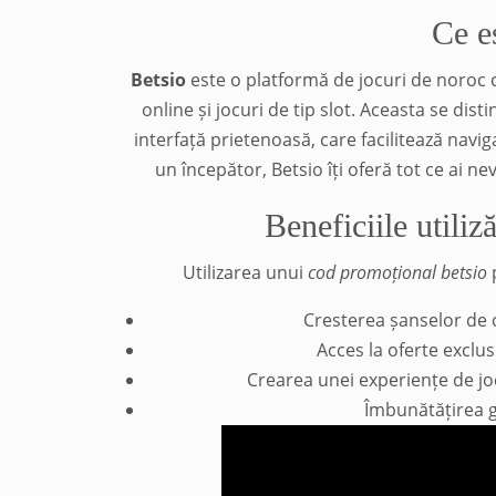
Ce e
Betsio
este o platformă de jocuri de noroc c
online și jocuri de tip slot. Aceasta se dist
interfață prietenoasă, care facilitează navi
un începător, Betsio îți oferă tot ce ai n
Beneficiile utiliz
Utilizarea unui
cod promoțional betsio
p
Cresterea șanselor de 
Acces la oferte exclusi
Crearea unei experiențe de jo
Îmbunătățirea g