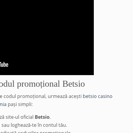
codul promoțional Betsio
 de codul promoțional, urmează acești
betsio casino
nia
pași simpli:
ă site-ul oficial
Betsio
.
 sau loghează-te în contul tău.