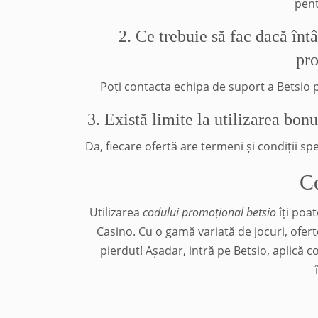
pent
2. Ce trebuie să fac dacă în
pr
Poți contacta echipa de suport a Betsio p
3. Există limite la utilizarea bon
Da, fiecare ofertă are termeni și condiții 
C
Utilizarea
codului promoțional betsio
îți poat
Casino. Cu o gamă variată de jocuri, oferte
pierdut! Așadar, intră pe Betsio, aplică 