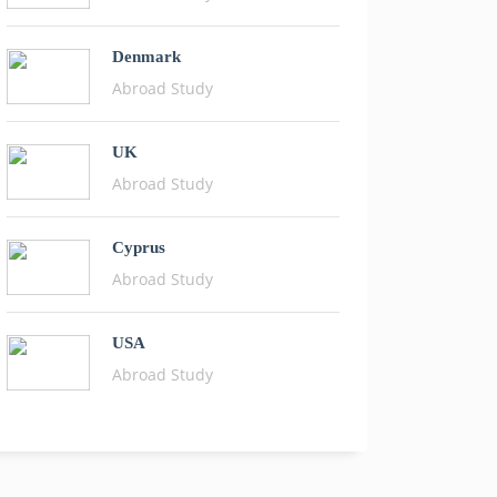
Denmark
Abroad Study
UK
Abroad Study
Cyprus
Abroad Study
USA
Abroad Study