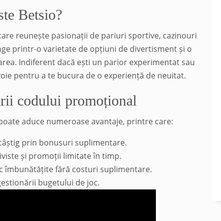
ste Betsio?
are reunește pasionații de pariuri sportive, cazinouri
inge printr-o varietate de opțiuni de divertisment și o
garea. Indiferent dacă ești un parior experimentat sau
evoie pentru a te bucura de o experiență de neuitat.
ării codului promoțional
oate aduce numeroase avantaje, printre care:
câștig prin bonusuri suplimentare.
viste și promoții limitate în timp.
c îmbunătățite fără costuri suplimentare.
estionării bugetului de joc.