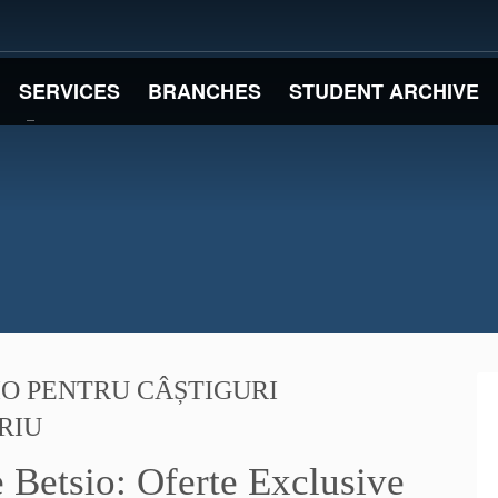
SERVICES
BRANCHES
STUDENT ARCHIVE
O PENTRU CÂȘTIGURI
RIU
 Betsio: Oferte Exclusive