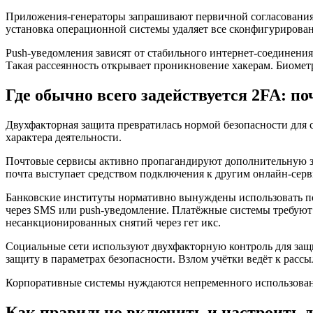
Приложения-генераторы запрашивают первичной согласования 
установка операционной системы удаляет все сконфигурирован
Push-уведомления зависят от стабильного интернет-соединен
Такая рассеянность открывает проникновение хакерам. Биомет
Где обычно всего задействуется 2FA: по
Двухфакторная защита превратилась нормой безопасности для
характера деятельности.
Почтовые сервисы активно пропагандируют дополнительную за
почта выступает средством подключения к другим онлайн-серв
Банковские институты нормативно вынуждены использовать 
через SMS или push-уведомление. Платёжные системы требуют 
несанкционированных снятий через гет икс.
Социальные сети используют двухфакторную контроль для защи
защиту в параметрах безопасности. Взлом учётки ведёт к рассы
Корпоративные системы нуждаются непременного использовани
Как правильно включить и настроить