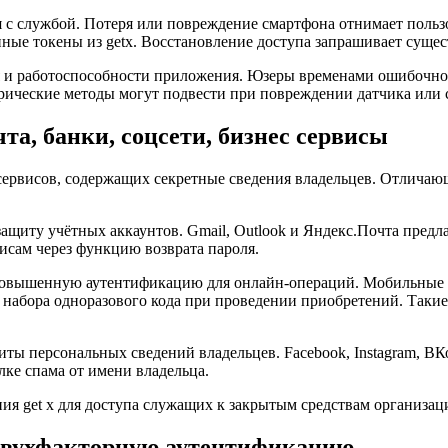
с службой. Потеря или повреждение смартфона отнимает пользо
ные токены из getx. Восстановление доступа запрашивает суще
ия и работоспособности приложения. Юзеры временами ошибочно
рические методы могут подвести при повреждении датчика или 
чта, банки, соцсети, бизнес сервисы
 сервисов, содержащих секретные сведения владельцев. Отлича
щиту учётных аккаунтов. Gmail, Outlook и Яндекс.Почта предл
исам через функцию возврата пароля.
повышенную аутентификацию для онлайн-операций. Мобильные 
набора одноразового кода при проведении приобретений. Такие 
ты персональных сведений владельцев. Facebook, Instagram, ВК
лке спама от имени владельца.
я get x для доступа служащих к закрытым средствам организац
 двухфакторную аутентификацию