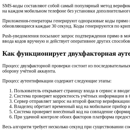
SMS-коды составляют собой самый популярный метод верифика
на каждом мобильном телефоне без установки дополнительного
Приложения-генераторы генерируют одноразовые коды прямо на у
обновляющиеся каждые 30 секунд. Коды генерируются по крипто
Push-уведомления посылают запрос подтверждения прямо в моб
ввода кодов вручную и действует оперативнее других способов
Как функционирует двухфакторная аут
Процесс двухфакторной проверки состоит из последовательных
оборону учётной аккаунта.
Процесс аутентификации содержит следующие этапы:
Пользователь открывает страницу входа в сервис и вводи
Система проверяет корректность учётных информации в б
Сервер отправляет запрос на второй фактор верификации
Владелец обретает временный код на мобильное прибор 
Система проверяет внесённый код на совпадение сформи
При удачной контроле обоих факторов платформа предост
Весь алгоритм требует несколько секунд при существовании с