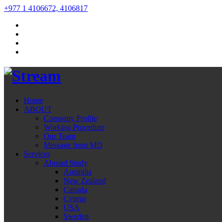
+977 1 4106672, 4106817
Home
ABOUT
Company Profile
Working Procedure
Our Team
Message from MD
Services
Abroad Study
Australia
New Zealand
Canada
Cyprus
USA
Sweden