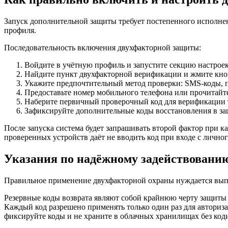
Запуск дополнительной защиты требует постепенного исполнен
профиля.
Последовательность включения двухфакторной защиты:
Войдите в учётную профиль и запустите секцию настрое
Найдите пункт двухфакторной верификации и жмите кно
Укажите предпочтительный метод проверки: SMS-коды, п
Предоставьте номер мобильного телефона или прочитайт
Наберите первичный проверочный код для верификации 
Зафиксируйте дополнительные коды восстановления в з
После запуска система будет запрашивать второй фактор при к
проверенных устройств даёт не вводить код при входе с лично
Указания по надёжному задействовани
Правильное применение двухфакторной охраны нуждается вып
Резервные коды возврата являют собой крайнюю черту защиты
Каждый код разрешено применять только один раз для автори
фиксируйте коды и не храните в облачных хранилищах без код