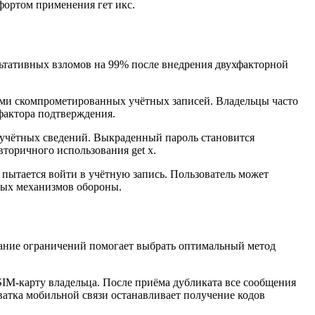
фортом применения гет икс.
ьтативных взломов на 99% после внедрения двухфакторной
ами скомпрометированных учётных записей. Владельцы часто
фактора подтверждения.
учётных сведений. Выкраденный пароль становится
торичного использования get x.
о пытается войти в учётную запись. Пользователь может
ных механизмов обороны.
нание ограничений помогает выбрать оптимальный метод
IM-карту владельца. После приёма дубликата все сообщения
ватка мобильной связи останавливает получение кодов