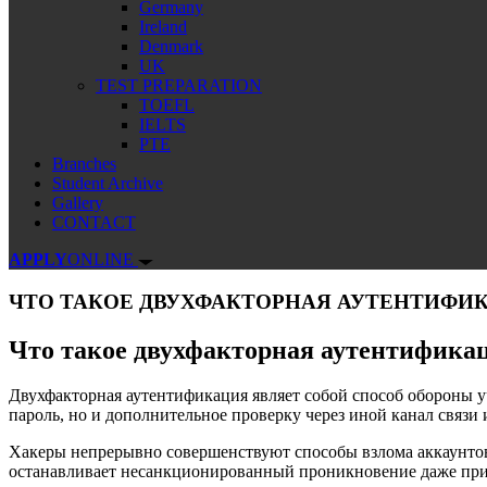
Germany
Ireland
Denmark
UK
TEST PREPARATION
TOEFL
IELTS
PTE
Branches
Student Archive
Gallery
CONTACT
APPLY
ONLINE
ЧТО ТАКОЕ ДВУХФАКТОРНАЯ АУТЕНТИФИ
Что такое двухфакторная аутентификац
Двухфакторная аутентификация являет собой способ обороны 
пароль, но и дополнительное проверку через иной канал связи 
Хакеры непрерывно совершенствуют способы взлома аккаунтов
останавливает несанкционированный проникновение даже при 