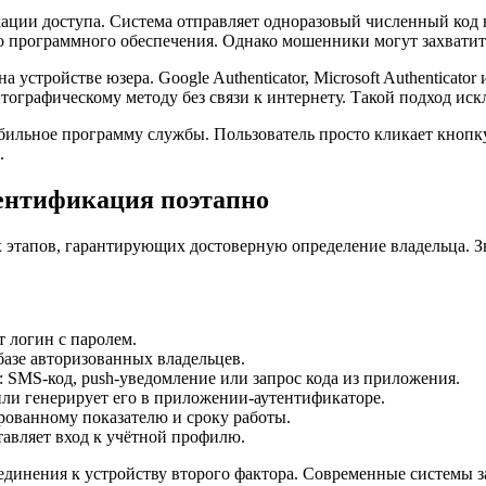
ции доступа. Система отправляет одноразовый численный код на
 программного обеспечения. Однако мошенники могут захватить
стройстве юзера. Google Authenticator, Microsoft Authenticato
графическому методу без связи к интернету. Такой подход исклю
ильное программу службы. Пользователь просто кликает кнопку
.
ентификация поэтапно
 этапов, гарантирующих достоверную определение владельца. З
т логин с паролем.
азе авторизованных владельцев.
: SMS-код, push-уведомление или запрос кода из приложения.
или генерирует его в приложении-аутентификаторе.
рованному показателю и сроку работы.
авляет вход к учётной профилю.
оединения к устройству второго фактора. Современные системы