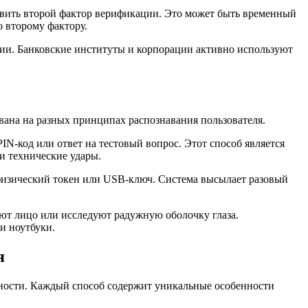
авить второй фактор верификации. Это может быть временный
 второму фактору.
и. Банковские институты и корпорации активно используют
ана на разных принципах распознавания пользователя.
N-код или ответ на тестовый вопрос. Этот способ является
 технические удары.
 физический токен или USB-ключ. Система высылает разовый
ают лицо или исследуют радужную оболочку глаза.
и ноутбуки.
я
ности. Каждый способ содержит уникальные особенности