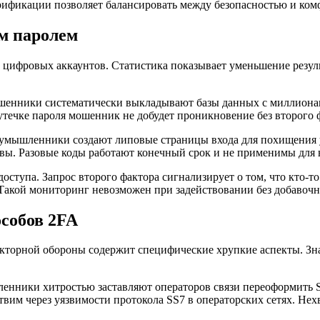
рификации позволяет балансировать между безопасностью и ком
м паролем
 цифровых аккаунтов. Статистика показывает уменьшение резул
Мошенники систематически выкладывают базы данных с миллион
утечке пароля мошенник не добудет проникновение без второго 
умышленники создают липовые страницы входа для похищения 
ы. Разовые коды работают конечный срок и не применимы для в
оступа. Запрос второго фактора сигнализирует о том, что кто-т
 Такой мониторинг невозможен при задействовании без добавоч
собов 2FA
акторной обороны содержит специфические хрупкие аспекты. З
енники хитростью заставляют операторов связи переоформить S
вим через уязвимости протокола SS7 в операторских сетях. Нех