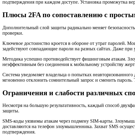
подтверждения при каждом доступе. Установка промежутка ве
Плюсы 2FA по сопоставлению с просты
Дополнительный слой защиты радикально меняет безопасность
проверки.
Ключевое достоинство кроется в обороне от утрат паролей. 
задействуют совпадающие пароли на разных сайтах. Даже при 
Методика успешно противодействует фишинговым атакам. Зло
неэффективным без соединения к мобильному устройству жертв
Система уведомляет владельца о попытках неавторизованного д
мгновенно отклонить сомнительный запрос и сменить пароль.
Ограничения и слабости различных спо
Несмотря на большую результативность, каждый способ двухф
защиты.
SMS-коды уязвимы атакам через подмену SIM-карты. Злоумышл
доставляются на телефон злоумышленника. Захват SMS осущест
подтверждения.