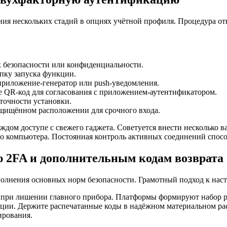
ия нескольких стадий в опциях учётной профиля. Процедура от
к безопасности или конфиденциальности.
пку запуска функции.
риложение-генератор или push-уведомления.
е QR-код для согласования с приложением-аутентификатором.
точности установки.
ащищённом расположении для срочного входа.
аждом доступе с свежего гаджета. Советуется внести несколько 
го компьютера. Постоянная контроль активных соединений спосо
ю 2FA и дополнительным кодам возврата
олнения основных норм безопасности. Грамотный подход к нас
 при лишении главного прибора. Платформы формируют набор р
зации. Держите распечатанные коды в надёжном материальном р
ирования.