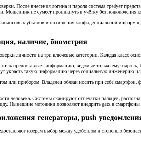
ерки. После внесения логина и пароля система требует предст
и. Мошенник не сумеет проникнуть в учётку без подключения ко
 финансовых убытков и похищения конфиденциальной информаци
ция, наличие, биометрия
ерки личности на три ключевые категории. Каждая класс основ
тель предоставляет информацию, ведомые только ему: пароль, PI
ут украсть такую информацию через социальную инженерию или
том или прибором. Владелец обязан носить при себе смартфон,
ости человека. Системы сканируют отпечатки пальцев, распозн
ду. Нынешние методики позволяют внедрить getx в смартфоны 
иложения‑генераторы, push‑уведомлени
доставляют юзерам выбор между удобством и степенью безопас