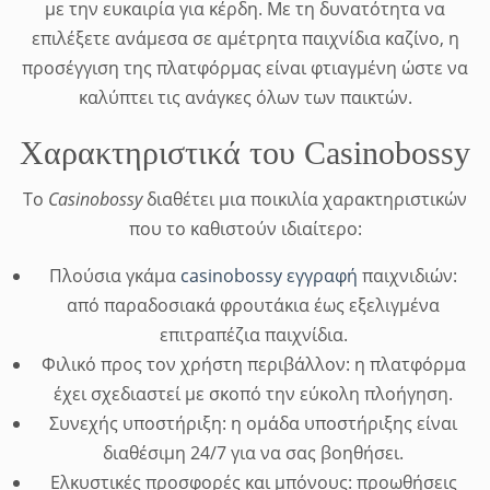
με την ευκαιρία για κέρδη. Με τη δυνατότητα να
επιλέξετε ανάμεσα σε αμέτρητα παιχνίδια καζίνο, η
προσέγγιση της πλατφόρμας είναι φτιαγμένη ώστε να
καλύπτει τις ανάγκες όλων των παικτών.
Χαρακτηριστικά του Casinobossy
Το
Casinobossy
διαθέτει μια ποικιλία χαρακτηριστικών
που το καθιστούν ιδιαίτερο:
Πλούσια γκάμα
casinobossy εγγραφή
παιχνιδιών:
από παραδοσιακά φρουτάκια έως εξελιγμένα
επιτραπέζια παιχνίδια.
Φιλικό προς τον χρήστη περιβάλλον: η πλατφόρμα
έχει σχεδιαστεί με σκοπό την εύκολη πλοήγηση.
Συνεχής υποστήριξη: η ομάδα υποστήριξης είναι
διαθέσιμη 24/7 για να σας βοηθήσει.
Ελκυστικές προσφορές και μπόνους: προωθήσεις