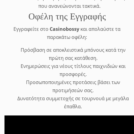
που ανανεώνονται τακτικά.
Οφέλη της Εγγραφής
Εγγραφείτε στο
Casinobossy
και απολαύστε τα
παρακάτω οφέλη:
Πρόσβαση σε αποκλειστικά μπόνους κατά την
πρώτη σας κατάθεση.
Ενημερώσεις για νέους τίτλους παιχνιδιών και
προσφορές.
Προσωποποιημένες προτάσεις βάσει των
προτιμήσεών σας.
Δυνατότητα συμμετοχής σε τουρνουά με μεγάλα
έπαθλα.