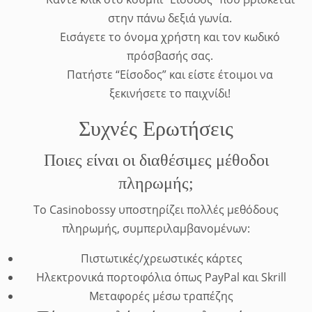
στην πάνω δεξιά γωνία.
Εισάγετε το όνομα χρήστη και τον κωδικό
πρόσβασής σας.
Πατήστε “Είσοδος” και είστε έτοιμοι να
ξεκινήσετε το παιχνίδι!
Συχνές Ερωτήσεις
Ποιες είναι οι διαθέσιμες μέθοδοι
πληρωμής;
Το Casinobossy υποστηρίζει πολλές μεθόδους
πληρωμής, συμπεριλαμβανομένων:
Πιστωτικές/χρεωστικές κάρτες
Ηλεκτρονικά πορτοφόλια όπως PayPal και Skrill
Μεταφορές μέσω τραπέζης