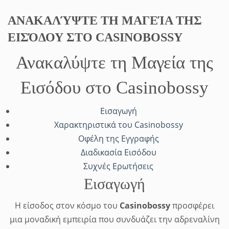
ΑΝΑΚΑΛΎΨΤΕ ΤΗ ΜΑΓΕΊΑ ΤΗΣ
ΕΙΣΌΔΟΥ ΣΤΟ CASINOBOSSY
Ανακαλύψτε τη Μαγεία της
Εισόδου στο Casinobossy
Εισαγωγή
Χαρακτηριστικά του Casinobossy
Οφέλη της Εγγραφής
Διαδικασία Εισόδου
Συχνές Ερωτήσεις
Εισαγωγή
Η είσοδος στον κόσμο του
Casinobossy
προσφέρει
μια μοναδική εμπειρία που συνδυάζει την αδρεναλίνη